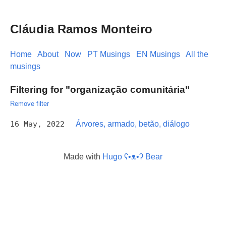
Cláudia Ramos Monteiro
Home
About
Now
PT Musings
EN Musings
All the
musings
Filtering for "organização comunitária"
Remove filter
16 May, 2022
Árvores, armado, betão, diálogo
Made with
Hugo ʕ•ᴥ•ʔ Bear