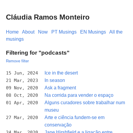
Cláudia Ramos Monteiro
Home
About
Now
PT Musings
EN Musings
All the
musings
Filtering for "podcasts"
Remove filter
15 Jun, 2024
Ice in the desert
21 Mar, 2023
In season
09 Nov, 2020
Ask a fragment
08 Oct, 2020
Na corrida para vender o espaço
01 Apr, 2020
Alguns curadores sobre trabalhar num
museu
27 Mar, 2020
Arte e ciência fundem-se em
conservação
24 Mar, 2020
Jane Hirshfield e a ligação entre