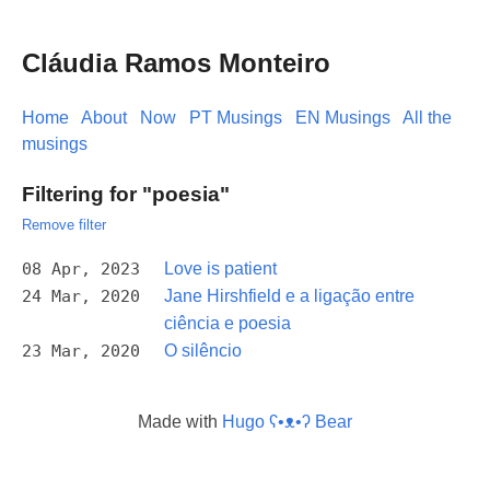
Cláudia Ramos Monteiro
Home
About
Now
PT Musings
EN Musings
All the
musings
Filtering for "poesia"
Remove filter
08 Apr, 2023
Love is patient
24 Mar, 2020
Jane Hirshfield e a ligação entre
ciência e poesia
23 Mar, 2020
O silêncio
Made with
Hugo ʕ•ᴥ•ʔ Bear