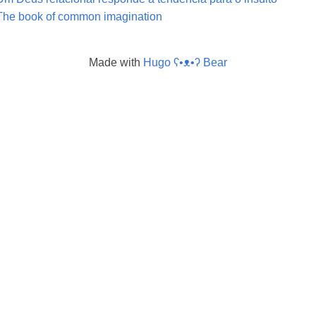
The book of common imagination
Made with
Hugo ʕ•ᴥ•ʔ Bear