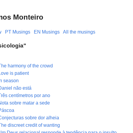
mos Monteiro
w
PT Musings
EN Musings
All the musings
psicologia"
The harmony of the crowd
Love is patient
In season
Daniel não está
Três centímetros por ano
Nota sobre matar a sede
Páscoa
Conjecturas sobre dor alheia
The discreet credit of wanting
Um Deus relacional responde à tendência para o insulto