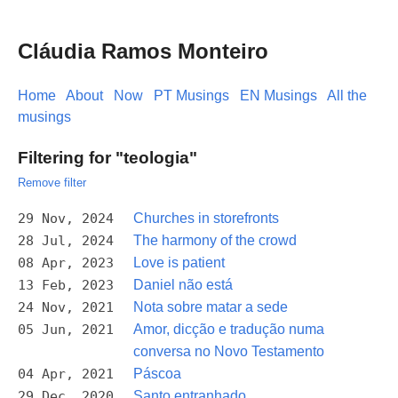
Cláudia Ramos Monteiro
Home
About
Now
PT Musings
EN Musings
All the
musings
Filtering for "teologia"
Remove filter
29 Nov, 2024
Churches in storefronts
28 Jul, 2024
The harmony of the crowd
08 Apr, 2023
Love is patient
13 Feb, 2023
Daniel não está
24 Nov, 2021
Nota sobre matar a sede
05 Jun, 2021
Amor, dicção e tradução numa
conversa no Novo Testamento
04 Apr, 2021
Páscoa
29 Dec, 2020
Santo entranhado