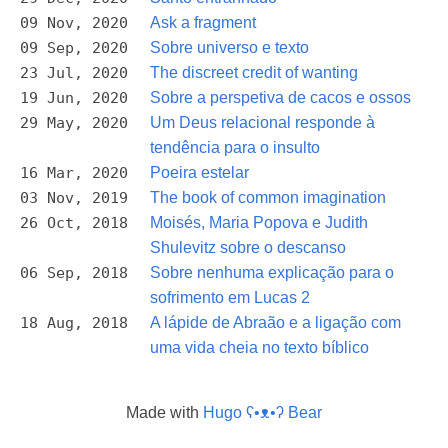
09 Nov, 2020
Ask a fragment
09 Sep, 2020
Sobre universo e texto
23 Jul, 2020
The discreet credit of wanting
19 Jun, 2020
Sobre a perspetiva de cacos e ossos
29 May, 2020
Um Deus relacional responde à
tendência para o insulto
16 Mar, 2020
Poeira estelar
03 Nov, 2019
The book of common imagination
26 Oct, 2018
Moisés, Maria Popova e Judith
Shulevitz sobre o descanso
06 Sep, 2018
Sobre nenhuma explicação para o
sofrimento em Lucas 2
18 Aug, 2018
A lápide de Abraão e a ligação com
uma vida cheia no texto bíblico
Made with
Hugo ʕ•ᴥ•ʔ Bear