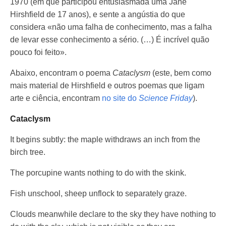
1970 (em que participou entusiasmada uma Jane
Hirshfield de 17 anos), e sente a angústia do que
considera «não uma falha de conhecimento, mas a falha
de levar esse conhecimento a sério. (…) É incrível quão
pouco foi feito».
Abaixo, encontram o poema
Cataclysm
(este, bem como
mais material de Hirshfield e outros poemas que ligam
arte e ciência, encontram
no site do
Science Friday
).
Cataclysm
It begins subtly: the maple withdraws an inch from the
birch tree.
The porcupine wants nothing to do with the skink.
Fish unschool, sheep unflock to separately graze.
Clouds meanwhile declare to the sky they have nothing to