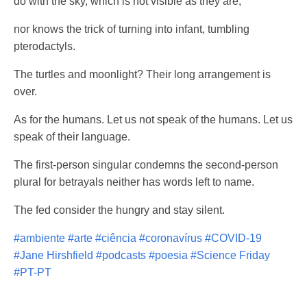
do with the sky, which is not visible as they are,
nor knows the trick of turning into infant, tumbling
pterodactyls.
The turtles and moonlight? Their long arrangement is
over.
As for the humans. Let us not speak of the humans. Let us
speak of their language.
The first-person singular condemns the second-person
plural for betrayals neither has words left to name.
The fed consider the hungry and stay silent.
#ambiente
#arte
#ciência
#coronavírus
#COVID-19
#Jane Hirshfield
#podcasts
#poesia
#Science Friday
#PT-PT