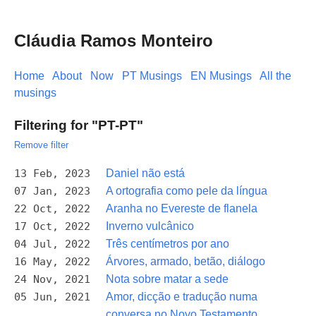
Cláudia Ramos Monteiro
Home
About
Now
PT Musings
EN Musings
All the
musings
Filtering for "PT-PT"
Remove filter
13 Feb, 2023
Daniel não está
07 Jan, 2023
A ortografia como pele da língua
22 Oct, 2022
Aranha no Evereste de flanela
17 Oct, 2022
Inverno vulcânico
04 Jul, 2022
Três centímetros por ano
16 May, 2022
Árvores, armado, betão, diálogo
24 Nov, 2021
Nota sobre matar a sede
05 Jun, 2021
Amor, dicção e tradução numa
conversa no Novo Testamento