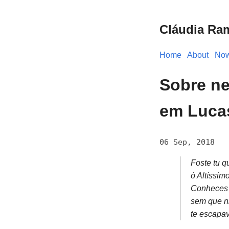
Cláudia Ra
Home
About
No
Sobre ne
em Luca
06 Sep, 2018
Foste tu q
ó Altíssim
Conheces 
sem que n
te escapa