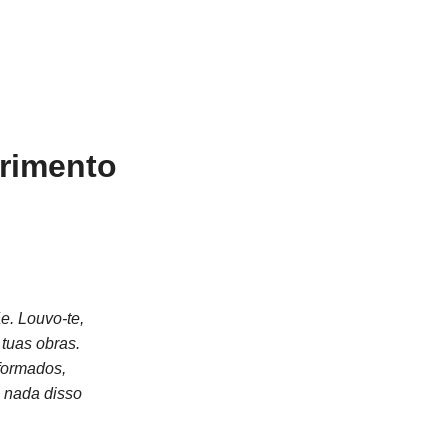
frimento
e. Louvo-te,
 tuas obras.
formados,
 nada disso