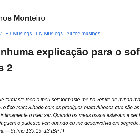
mos Monteiro
w
PT Musings
EN Musings
All the musings
nhuma explicação para o so
s 2
ue formaste todo o meu ser; formaste-me no ventre de minha mã
o, e fico maravilhado com os prodígios maravilhosos que são as
intimamente o meu ser. Quando os meus ossos estavam a ser 
inguém o pudesse ver; quando eu me desenvolvia em segredo,
va. — Salmo 139:13–13 (BPT)