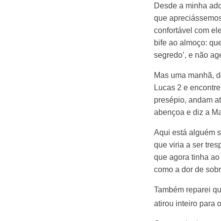
Desde a minha ado
que apreciássemos 
confortável com el
bife ao almoço: qu
segredo’, e não ag
Mas uma manhã, de
Lucas 2 e encontre
presépio, andam at
abençoa e diz a Ma
Aqui está alguém s
que viria a ser tr
que agora tinha ao
como a dor de sobre
Também reparei qu
atirou inteiro para