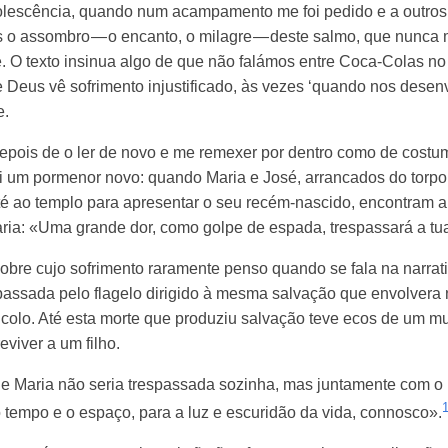
lescência, quando num acampamento me foi pedido e a outros 
o assombro — o encanto, o milagre — deste salmo, que nunca 
e. O texto insinua algo de que não falámos entre Coca-Colas no
e Deus vê sofrimento injustificado, às vezes ‘quando nos des
e.
pois de o ler de novo e me remexer por dentro como de costum
i um pormenor novo: quando Maria e José, arrancados do torpo
é ao templo para apresentar o seu recém-nascido, encontram a
ria: «Uma grande dor, como golpe de espada, trespassará a tu
obre cujo sofrimento raramente penso quando se fala na narrativ
espassada pelo flagelo dirigido à mesma salvação que envolvera 
 colo. Até esta morte que produziu salvação teve ecos de um m
viver a um filho.
e Maria não seria trespassada sozinha, mas juntamente com o
 o tempo e o espaço, para a luz e escuridão da vida, connosco».