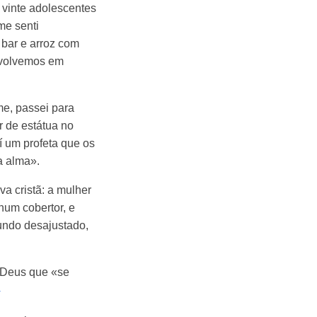
vinte adolescentes
me senti
 bar e arroz com
envolvemos em
e, passei para
r de estátua no
í um profeta que os
a alma».
a cristã: a mulher
num cobertor, e
undo desajustado,
 Deus que «se
1