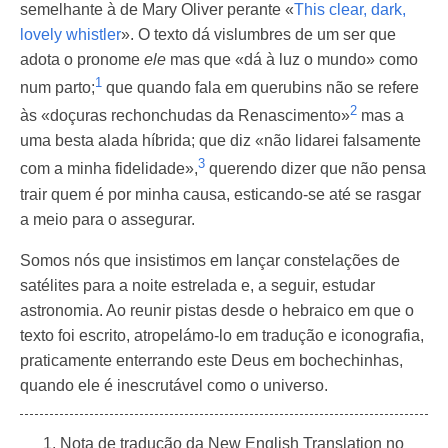
semelhante à de Mary Oliver perante «
This clear, dark,
lovely whistler
». O texto dá vislumbres de um ser que
adota o pronome
ele
mas que «dá à luz o mundo» como
1
num parto;
que quando fala em querubins não se refere
2
às «doçuras rechonchudas da Renascimento»
mas a
uma besta alada híbrida; que diz «não lidarei falsamente
3
com a minha fidelidade»,
querendo dizer que não pensa
trair quem é por minha causa, esticando-se até se rasgar
a meio para o assegurar.
Somos nós que insistimos em lançar constelações de
satélites para a noite estrelada e, a seguir, estudar
astronomia. Ao reunir pistas desde o hebraico em que o
texto foi escrito, atropelámo-lo em tradução e iconografia,
praticamente enterrando este Deus em bochechinhas,
quando ele é inescrutável como o universo.
Nota de tradução da New English Translation no