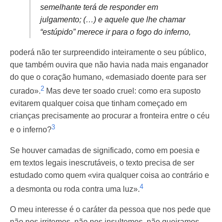
semelhante terá de responder em
julgamento; (…) e aquele que lhe chamar
“estúpido” merece ir para o fogo do inferno,
poderá não ter surpreendido inteiramente o seu público,
que também ouvira que não havia nada mais enganador
do que o coração humano, «demasiado doente para ser
2
curado».
Mas deve ter soado cruel: como era suposto
evitarem qualquer coisa que tinham começado em
crianças precisamente ao procurar a fronteira entre o céu
3
e o inferno?
Se houver camadas de significado, como em poesia e
em textos legais inescrutáveis, o texto precisa de ser
estudado como quem «vira qualquer coisa ao contrário e
4
a desmonta ou roda contra uma luz».
O meu interesse é o caráter da pessoa que nos pede que
não nos irritemos, não nos insultemos, não queiramos